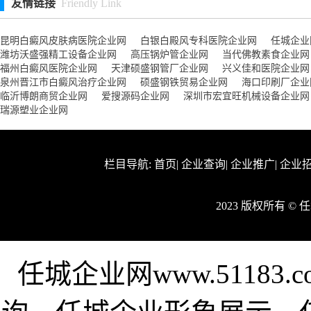
友情链接
Friendly Link
昆明白癜风皮肤病医院企业网
白银白殿风专科医院企业网
任城企业
潍坊沃盛强精工设备企业网
高压锅炉管企业网
当代佛教素食企业网
福州白癜风医院企业网
天津硕盛钢管厂企业网
兴义佳和医院企业网
泉州晋江市白癜风治疗企业网
硕盛钢铁贸易企业网
海口印刷厂企业
临沂博朗商贸企业网
爱搜源码企业网
深圳市宏宜旺机械设备企业网
瑞源塑业企业网
栏目导航:
首页
|
企业查询
|
企业推广
|
企业
2023 版权所有 ©
任城企业网www.5118